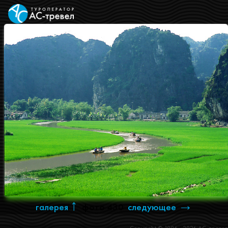
↑
→
галерея
фото 430
следующее